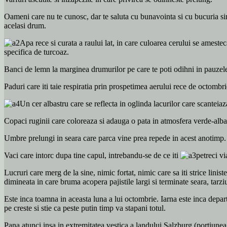
Oameni care nu te cunosc, dar te saluta cu bunavointa si cu bucuria si
acelasi drum.
Apa rece si curata a raului lat, in care culoarea cerului se ameste
specifica de turcoaz.
Banci de lemn la marginea drumurilor pe care te poti odihni in pauzele
Paduri care iti taie respiratia prin prospetimea aerului rece de octombri
Un cer albastru care se reflecta in oglinda lacurilor care scanteiaza
Copaci ruginii care coloreaza si adauga o pata in atmosfera verde-alba
Umbre prelungi in seara care parca vine prea repede in acest anotimp.
Vaci care intorc dupa tine capul, intrebandu-se de ce iti
petreci vi
Lucruri care merg de la sine, nimic fortat, nimic care sa iti strice linist
dimineata in care bruma acopera pajistile largi si terminate seara, tarzi
Este inca toamna in aceasta luna a lui octombrie. Iarna este inca depar
pe creste si stie ca peste putin timp va stapani totul.
Pana atunci insa in extremitatea vestica a landului Salzburg (portiun