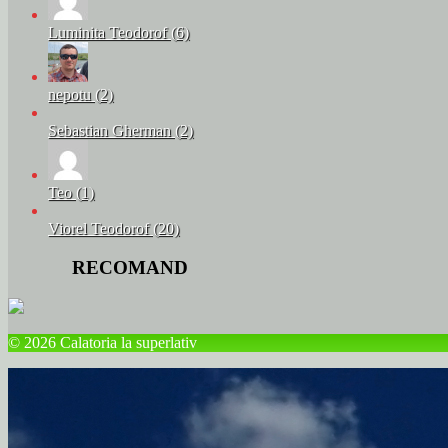
Luminita Teodorof (6)
nepotu (2)
Sebastian Gherman (2)
Teo (1)
Viorel Teodorof (20)
RECOMAND
© 2026 Calatoria la superlativ