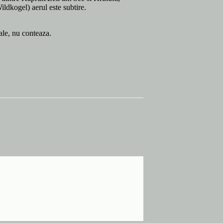
dkogel) aerul este subtire.
vale, nu conteaza.