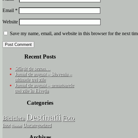
Email
*
Website
Save my name, email, and website in this browser for the next ti
Recent Posts
Sfârșit de sezon…
Jurnal de august – Slovenia –
ultimele trei zile
Jurnal de august – urmatoarele
trei zile în Elveția
Categories
Destinatii
Foto
Bicicleta
Inot
Uncategorized
Noutati
Archives