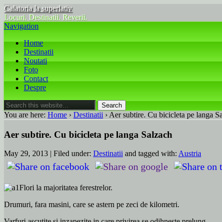
Calatoria la superlativ
Locuri. Destinatii. Reverii.
Navigation
Home
Destinatii
Noutati
Foto
Contact
Despre
You are here:
Home
›
Destinatii
› Aer subtire. Cu bicicleta pe langa S
Aer subtire. Cu bicicleta pe langa Salzach
May 29, 2013 | Filed under:
Destinatii
and tagged with:
Austria
Flori la majoritatea ferestrelor.
Drumuri, fara masini, care se astern pe zeci de kilometri.
Varfuri ascutite si inzapezite in care privirea se odihneste prelung.