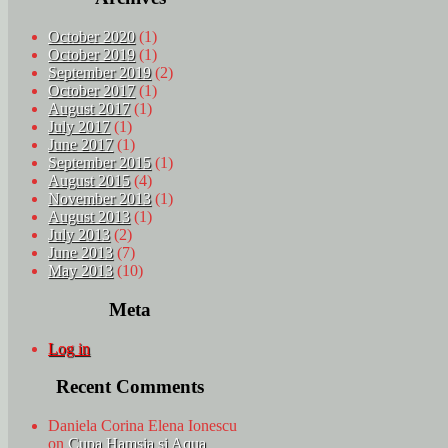
October 2020
(1)
October 2019
(1)
September 2019
(2)
October 2017
(1)
August 2017
(1)
July 2017
(1)
June 2017
(1)
September 2015
(1)
August 2015
(4)
November 2013
(1)
August 2013
(1)
July 2013
(2)
June 2013
(7)
May 2013
(10)
Meta
Log in
Recent Comments
Daniela Corina Elena Ionescu
on
Cupa Hamsia si Aqua