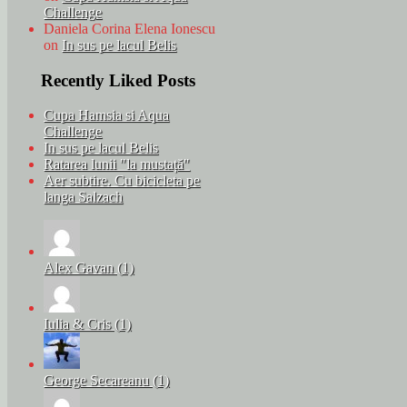
Challenge
Daniela Corina Elena Ionescu
on
In sus pe lacul Belis
Recently Liked Posts
Cupa Hamsia si Aqua
Challenge
In sus pe lacul Belis
Ratarea lunii "la mustață"
Aer subtire. Cu bicicleta pe
langa Salzach
Alex Gavan (1)
Iulia & Cris (1)
George Secareanu (1)