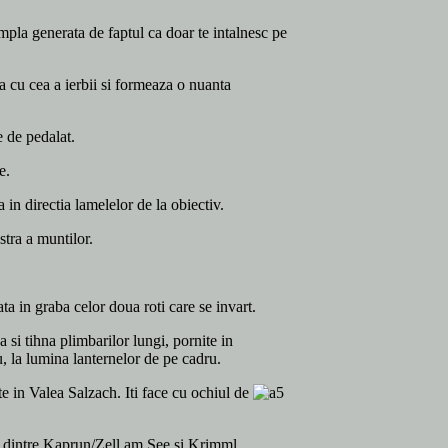
mpla generata de faptul ca doar te intalnesc pe
ca cu cea a ierbii si formeaza o nuanta
 de pedalat.
e.
 in directia lamelelor de la obiectiv.
stra a muntilor.
ata in graba celor doua roti care se invart.
ea si tihna plimbarilor lungi, pornite in
u, la lumina lanternelor de pe cadru.
te in Valea Salzach. Iti face cu ochiul de
ea dintre Kaprun/Zell am See si Krimml,