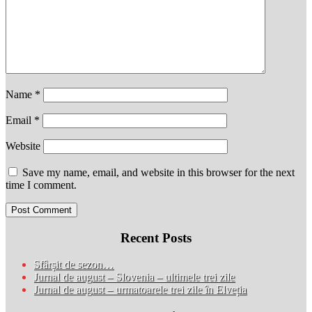
Name
*
Email
*
Website
Save my name, email, and website in this browser for the next
time I comment.
Recent Posts
Sfârșit de sezon…
Jurnal de august – Slovenia – ultimele trei zile
Jurnal de august – urmatoarele trei zile în Elveția