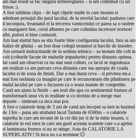
am mai reusit sa fac singura termoreglarea – si am cultminat cu un
frison :).
A fost sublima clipa – de fapt clipele multe in care inotam si
admiram peisajul din jurul lacului, de la nivelul lacului: padurea care
il inconjura, freamatul ei la trecerea vanticelului ce parea sa o rasfete
cu mangaieri line, cerul albastru pe care colindau incetosor norisori
albi, pufosi si bine conturati.
Am luat startul fara sa stiu foarte bine configuratia lacului, fara sa am
balize de ghidaj – au fost doar colegii inotatori si barcile de insotire.
Am urmarit instructiunile de la sedinta tehnica – sa inotam din colt in
colt (colturile facute de malurile impadurite) pentru distanta optima.
Iar cand am observat ca nu mai sunt colturi, ca lacul se ingusteaza
am realizat ca am parcurs ceva distanta care ma apropia de coada
lacului si de zona de finish. Dar a mai durat ceva – si privirea mi-a
mai fost rasfatata cu imagini pe care le recunosteam din plimbarea pe
malul lacului pe care o facusem cu o seara inainte de competitie.
Cand am ajuns la finish – am iesit din apa cu sentimentul frumos al
transformarii unui vis in realitate si cu dorinta de a merge mai
departe – simteam ca inca mai pot.
A fost o calatorie timp de 3 ani de cand am inceput sa inot in bazinul
de 13m – pana am strabatut lacul Tarinta de 6500m – o calatorie
superba in care am invatat de la cei din jur si de la mine insami, o
calatorie in eul meu in care am gasit aceasta scanteie care s-a aprins
si lumineaza frumos si nu se stinge. Asta da CALATORIE LA
SUPERLATIV! Si inca nu s-a terminat 🙂