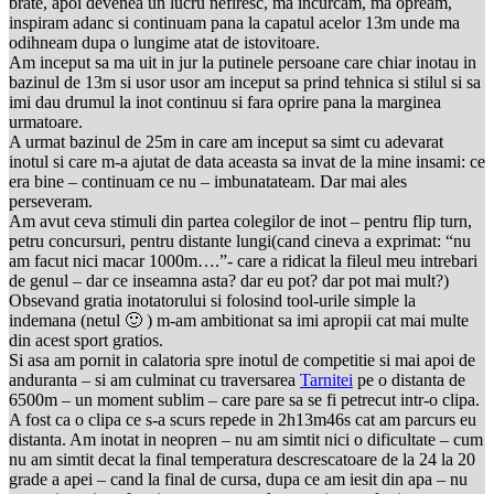
brate, apoi devenea un lucru nefiresc, ma incurcam, ma opream,
inspiram adanc si continuam pana la capatul acelor 13m unde ma
odihneam dupa o lungime atat de istovitoare.
Am inceput sa ma uit in jur la putinele persoane care chiar inotau in
bazinul de 13m si usor usor am inceput sa prind tehnica si stilul si sa
imi dau drumul la inot continuu si fara oprire pana la marginea
urmatoare.
A urmat bazinul de 25m in care am inceput sa simt cu adevarat
inotul si care m-a ajutat de data aceasta sa invat de la mine insami: ce
era bine – continuam ce nu – imbunatateam. Dar mai ales
perseveram.
Am avut ceva stimuli din partea colegilor de inot – pentru flip turn,
petru concursuri, pentru distante lungi(cand cineva a exprimat: “nu
am facut nici macar 1000m….”- care a ridicat la fileul meu intrebari
de genul – dar ce inseamna asta? dar eu pot? dar pot mai mult?)
Obsevand gratia inotatorului si folosind tool-urile simple la
indemana (netul 🙂 ) m-am ambitionat sa imi apropii cat mai multe
din acest sport gratios.
Si asa am pornit in calatoria spre inotul de competitie si mai apoi de
anduranta – si am culminat cu traversarea
Tarnitei
pe o distanta de
6500m – un moment sublim – care pare sa se fi petrecut intr-o clipa.
A fost ca o clipa ce s-a scurs repede in 2h13m46s cat am parcurs eu
distanta. Am inotat in neopren – nu am simtit nici o dificultate – cum
nu am simtit decat la final temperatura descrescatoare de la 24 la 20
grade a apei – cand la final de cursa, dupa ce am iesit din apa – nu