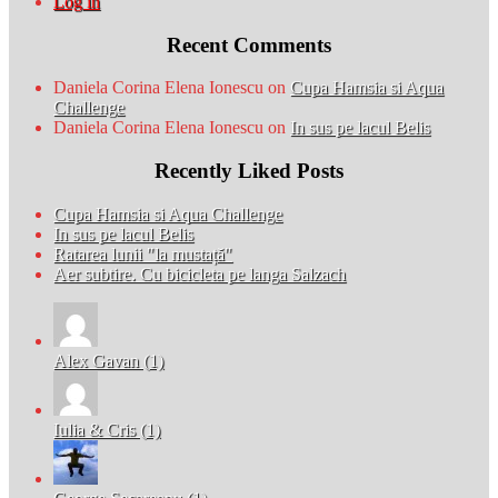
Log in
Recent Comments
Daniela Corina Elena Ionescu
on
Cupa Hamsia si Aqua
Challenge
Daniela Corina Elena Ionescu
on
In sus pe lacul Belis
Recently Liked Posts
Cupa Hamsia si Aqua Challenge
In sus pe lacul Belis
Ratarea lunii "la mustață"
Aer subtire. Cu bicicleta pe langa Salzach
Alex Gavan (1)
Iulia & Cris (1)