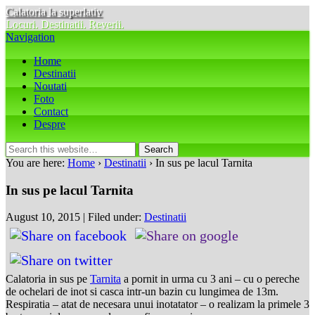
Calatoria la superlativ
Locuri. Destinatii. Reverii.
Navigation
Home
Destinatii
Noutati
Foto
Contact
Despre
You are here:
Home
›
Destinatii
› In sus pe lacul Tarnita
In sus pe lacul Tarnita
August 10, 2015 | Filed under:
Destinatii
Calatoria in sus pe
Tarnita
a pornit in urma cu 3 ani – cu o pereche
de ochelari de inot si casca intr-un bazin cu lungimea de 13m.
Respiratia – atat de necesara unui inotatator – o realizam la primele 3