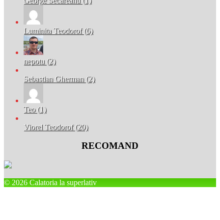
George Secareanu (1)
Luminita Teodorof (6)
nepotu (2)
Sebastian Gherman (2)
Teo (1)
Viorel Teodorof (20)
RECOMAND
© 2026 Calatoria la superlativ