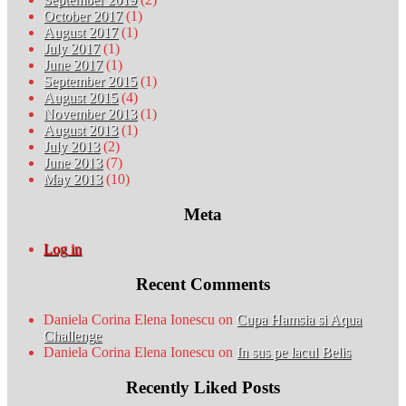
October 2017
(1)
August 2017
(1)
July 2017
(1)
June 2017
(1)
September 2015
(1)
August 2015
(4)
November 2013
(1)
August 2013
(1)
July 2013
(2)
June 2013
(7)
May 2013
(10)
Meta
Log in
Recent Comments
Daniela Corina Elena Ionescu
on
Cupa Hamsia si Aqua
Challenge
Daniela Corina Elena Ionescu
on
In sus pe lacul Belis
Recently Liked Posts