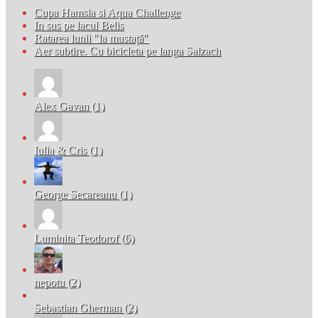
Cupa Hamsia si Aqua Challenge
In sus pe lacul Belis
Ratarea lunii "la mustață"
Aer subtire. Cu bicicleta pe langa Salzach
Alex Gavan (1)
Iulia & Cris (1)
George Secareanu (1)
Luminita Teodorof (6)
nepotu (2)
Sebastian Gherman (2)