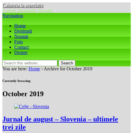
Calatoria la superlativ
Locuri. Destinatii. Reverii.
Navigation
Home
Destinatii
Noutati
Foto
Contact
Despre
You are here:
Home
› Archive for October 2019
Currently browsing
October 2019
Jurnal de august – Slovenia – ultimele
trei zile