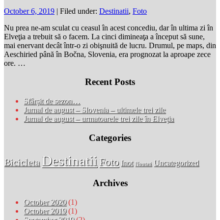
October 6, 2019
| Filed under:
Destinatii
,
Foto
Nu prea ne-am sculat cu ceasul în acest concediu, dar în ultima zi în
Elveţia a trebuit să o facem. La cinci dimineaţa a început să sune,
mai enervant decât într-o zi obişnuită de lucru. Drumul, pe maps, din
Aeschiried până în Bočna, Slovenia, era prognozat la aproape zece
ore. …
Recent Posts
Sfârșit de sezon…
Jurnal de august – Slovenia – ultimele trei zile
Jurnal de august – urmatoarele trei zile în Elveția
Categories
Destinatii
Foto
Bicicleta
Inot
Uncategorized
Noutati
Archives
October 2020
(1)
October 2019
(1)
September 2019
(2)