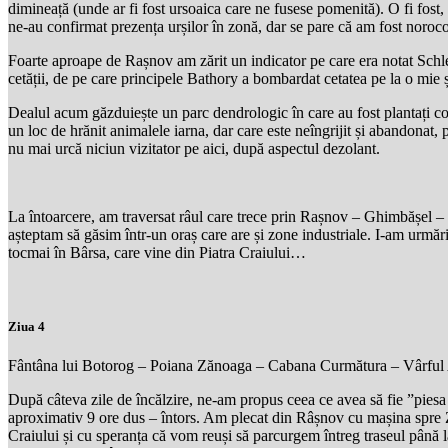
dimineață (unde ar fi fost ursoaica care ne fusese pomenită). O fi fost, nu
ne-au confirmat prezența urșilor în zonă, dar se pare că am fost noroco
Foarte aproape de Rașnov am zărit un indicator pe care era notat Schlei
cetății, de pe care principele Bathory a bombardat cetatea pe la o mie ș
Dealul acum găzduiește un parc dendrologic în care au fost plantați copa
un loc de hrănit animalele iarna, dar care este neîngrijit și abandonat, 
nu mai urcă niciun vizitator pe aici, după aspectul dezolant.
La întoarcere, am traversat râul care trece prin Rașnov – Ghimbășel –
așteptam să găsim într-un oraș care are și zone industriale. I-am urmări
tocmai în Bârsa, care vine din Piatra Craiului…
Ziua 4
Fântâna lui Botorog – Poiana Zănoaga – Cabana Curmătura – Vârful As
După câteva zile de încălzire, ne-am propus ceea ce avea să fie ”piesa 
aproximativ 9 ore dus – întors. Am plecat din Râșnov cu mașina spre Z
Craiului și cu speranța că vom reuși să parcurgem întreg traseul până l