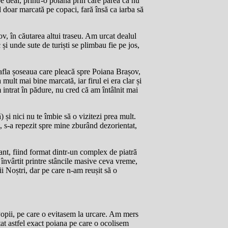
e deal, printr-o poiană prin care părea că nu
nd doar marcată pe copaci, fară însă ca iarba să
v, în căutarea altui traseu. Am urcat dealul
i unde sute de turiști se plimbau fie pe jos,
afla șoseaua care pleacă spre Poiana Brașov,
mult mai bine marcată, iar firul ei era clar și
 intrat în pădure, nu cred că am întâlnit mai
 și nici nu te îmbie să o vizitezi prea mult.
at, s-a repezit spre mine zburând dezorientat,
ant, fiind format dintr-un complex de piatră
 învârtit printre stâncile masive ceva vreme,
i Noștri, dar pe care n-am reușit să o
Popii, pe care o evitasem la urcare. Am mers
at astfel exact poiana pe care o ocolisem