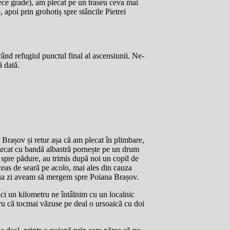
zece grade), am plecat pe un traseu ceva mai
 apoi prin grohotiș spre stâncile Pietrei
rând refugiul punctul final al ascensiunii. Ne-
ă dată.
 Brașov și retur așa că am plecat în plimbare,
marcat cu bandă albastră pornește pe un drum
 spre pădure, au trimis după noi un copil de
 ceas de seară pe acolo, mai ales din cauza
doua zi aveam să mergem spre Poiana Brașov.
nici un kilometru ne întâlnim cu un localnic
tru că tocmai văzuse pe deal o ursoaică cu doi