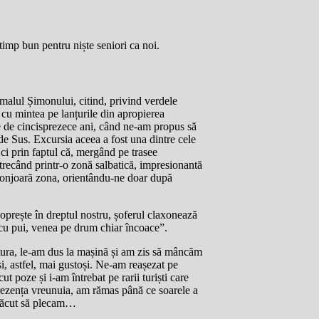
 timp bun pentru niște seniori ca noi.
 malul Șimonului, citind, privind verdele
d cu mintea pe lanțurile din apropierea
 de cincisprezece ani, când ne-am propus să
de Sus. Excursia aceea a fost una dintre cele
ci prin faptul că, mergând pe trasee
trecând printr-o zonă salbatică, impresionantă
nconjoară zona, orientându-ne doar după
prește în dreptul nostru, șoferul claxonează
ă cu pui, venea pe drum chiar încoace”.
ătura, le-am dus la mașină și am zis să mâncăm
, astfel, mai gustoși. Ne-am reașezat pe
 poze și i-am întrebat pe rarii turiști care
rezența vreunuia, am rămas până ce soarele a
 făcut să plecam…