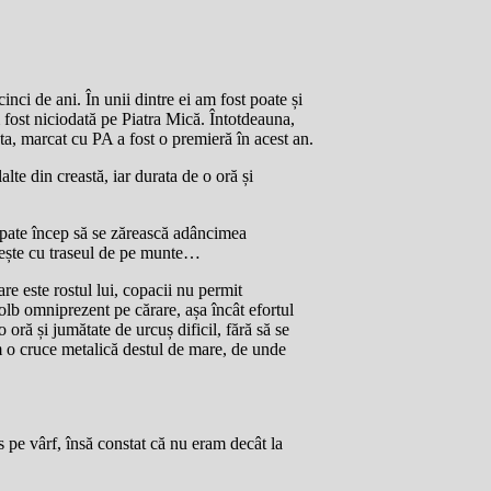
inci de ani. În unii dintre ei am fost poate și
 fost niciodată pe Piatra Mică. Întotdeauna,
a, marcat cu PA a fost o premieră în acest an.
lte din creastă, iar durata de o oră și
n spate încep să se zărească adâncimea
vește cu traseul de pe munte…
re este rostul lui, copacii nu permit
colb omniprezent pe cărare, așa încât efortul
 oră și jumătate de urcuș dificil, fără să se
m o cruce metalică destul de mare, de unde
s pe vârf, însă constat că nu eram decât la