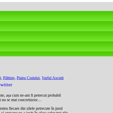
i
,
Păltiniș
,
Piatra Craiului
,
Varful Ascutit
te, așa cum ne-am fi petrecut probabil
 să nu se mai concretizeze…
ntru fiecare din zilele petrecute în jurul
 aproape ne-a ieșit: în afara celor trei zile