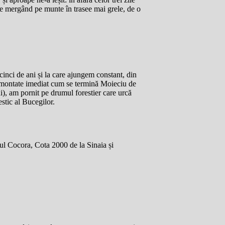
le mergând pe munte în trasee mai grele, de o
inci de ani și la care ajungem constant, din
 montate imediat cum se termină Moieciu de
i), am pornit pe drumul forestier care urcă
estic al Bucegilor.
iul Cocora, Cota 2000 de la Sinaia și