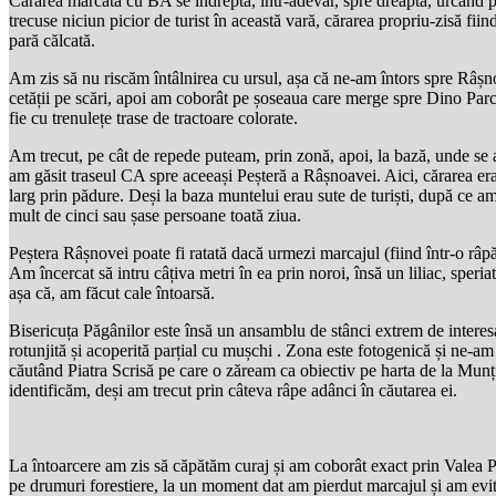
Cărarea marcată cu BA se îndrepta, într-adevăr, spre dreapta, urcând p
trecuse niciun picior de turist în această vară, cărarea propriu-zisă fii
pară călcată.
Am zis să nu riscăm întâlnirea cu ursul, așa că ne-am întors spre Râșno
cetății pe scări, apoi am coborât pe șoseaua care merge spre Dino Parc ș
fie cu trenulețe trase de tractoare colorate.
Am trecut, pe cât de repede puteam, prin zonă, apoi, la bază, unde se 
am găsit traseul CA spre aceeași Peșteră a Râșnoavei. Aici, cărarea era 
larg prin pădure. Deși la baza muntelui erau sute de turiști, după ce am
mult de cinci sau șase persoane toată ziua.
Peștera Râșnovei poate fi ratată dacă urmezi marcajul (fiind într-o râpă)
Am încercat să intru câțiva metri în ea prin noroi, însă un liliac, speri
așa că, am făcut cale întoarsă.
Bisericuța Păgânilor este însă un ansamblu de stânci extrem de interes
rotunjită și acoperită parțial cu mușchi . Zona este fotogenică și ne-am
căutând Piatra Scrisă pe care o zăream ca obiectiv pe harta de la Munți
identificăm, deși am trecut prin câteva râpe adânci în căutarea ei.
La întoarcere am zis să căpătăm curaj și am coborât exact prin Valea 
pe drumuri forestiere, la un moment dat am pierdut marcajul și am evit