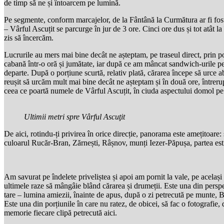
de timp să ne și întoarcem pe lumină.
Pe segmente, conform marcajelor, de la Fântână la Curmătura ar fi fost 
– Vârful Ascuțit se parcurge în jur de 3 ore. Cinci ore dus și tot atât 
zis să încercăm.
Lucrurile au mers mai bine decât ne așteptam, pe traseul direct, prin
cabană într-o oră și jumătate, iar după ce am mâncat sandwich-urile p
departe. După o porțiune scurtă, relativ plată, cărarea începe să urce 
reușit să urcăm mult mai bine decât ne așteptam și în două ore, întrer
ceea ce poartă numele de Vârful Ascuțit, în ciuda aspectului domol pe c
Ultimii metri spre Vârful Ascuţit
De aici, rotindu-ți privirea în orice direcție, panorama este amețitoare:
culoarul Rucăr-Bran, Zărnești, Râșnov, munți Iezer-Păpușa, partea es
Am savurat pe îndelete priveliștea și apoi am pornit la vale, pe acelaș
ultimele raze să mângâie blând cărarea și drumeții. Este una din perspe
tare – lumina amiezii, înainte de apus, după o zi petrecută pe munte, B
Este una din porțiunile în care nu ratez, de obicei, să fac o fotografie, 
memorie fiecare clipă petrecută aici.