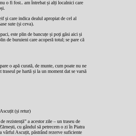
 o fi fost.. am întrebat și alți localnici care
și.
f și care indica dealul apropiat de cel al
ase sute (și ceva).
ci, este plin de bancuțe și poți găsi aici și
plin de buruieni care acoperă totul; se pare că
 pare o apă curată, de munte, cum poate nu ne
t traseul pe hartă și la un moment dat se varsă
cuțit (și retur)
de rezistență” a acestor zile – un traseu de
ărnești, cu gândul să petrecem o zi în Piatra
a vârful Ascuțit, păstrând rezerve suficiente