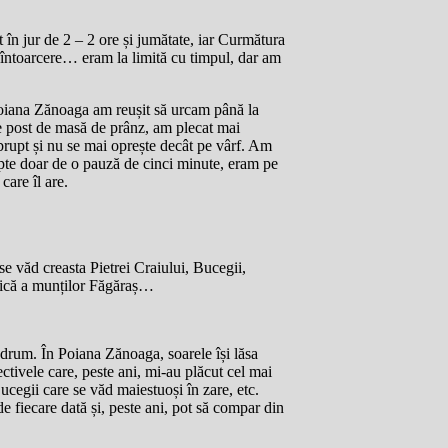
în jur de 2 – 2 ore și jumătate, iar Curmătura
la întoarcere… eram la limită cu timpul, dar am
 poiana Zănoaga am reușit să urcam până la
e post de masă de prânz, am plecat mai
abrupt și nu se mai oprește decât pe vârf. Am
upte doar de o pauză de cinci minute, eram pe
are îl are.
 se văd creasta Pietrei Craiului, Bucegii,
tică a munților Făgăraș…
i drum. În Poiana Zănoaga, soarele își lăsa
ctivele care, peste ani, mi-au plăcut cel mai
ucegii care se văd maiestuoși în zare, etc.
de fiecare dată și, peste ani, pot să compar din