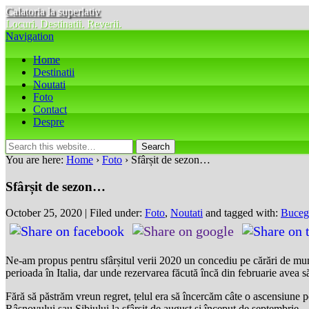
Calatoria la superlativ
Locuri. Destinatii. Reverii.
Navigation
Home
Destinatii
Noutati
Foto
Contact
Despre
You are here:
Home
›
Foto
› Sfârșit de sezon…
Sfârșit de sezon…
October 25, 2020 | Filed under:
Foto
,
Noutati
and tagged with:
Buceg
Ne-am propus pentru sfârșitul verii 2020 un concediu pe cărări de mun
perioada în Italia, dar unde rezervarea făcută încă din februarie avea
Fără să păstrăm vreun regret, țelul era să încercăm câte o ascensiune pe
Râșnovului sau Sibiului la sfârșit de august și început de septembrie… și