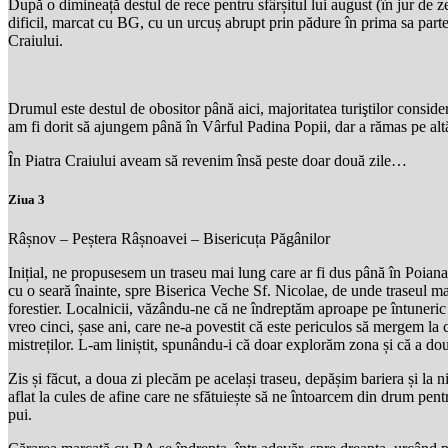
După o dimineață destul de rece pentru sfârșitul lui august (în jur de 
dificil, marcat cu BG, cu un urcuș abrupt prin pădure în prima sa parte,
Craiului.
Drumul este destul de obositor până aici, majoritatea turiştilor conside
am fi dorit să ajungem până în Vârful Padina Popii, dar a rămas pe alt
În Piatra Craiului aveam să revenim însă peste doar două zile…
Ziua 3
Râșnov – Peștera Râșnoavei – Bisericuța Păgânilor
Inițial, ne propusesem un traseu mai lung care ar fi dus până în Poiana
cu o seară înainte, spre Biserica Veche Sf. Nicolae, de unde traseul 
forestier. Localnicii, văzându-ne că ne îndreptăm aproape pe întuneric
vreo cinci, șase ani, care ne-a povestit că este periculos să mergem la
mistreților. L-am liniștit, spunându-i că doar explorăm zona și că a 
Zis și făcut, a doua zi plecăm pe același traseu, depășim bariera și la 
aflat la cules de afine care ne sfătuiește să ne întoarcem din drum pen
pui.