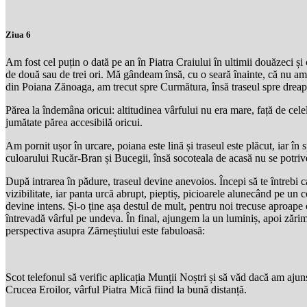
Ziua 6
Am fost cel puțin o dată pe an în Piatra Craiului în ultimii douăzeci și c
de două sau de trei ori. Mă gândeam însă, cu o seară înainte, că nu am
din Poiana Zănoaga, am trecut spre Curmătura, însă traseul spre dreapt
Părea la îndemâna oricui: altitudinea vârfului nu era mare, față de celela
jumătate părea accesibilă oricui.
Am pornit ușor în urcare, poiana este lină și traseul este plăcut, iar î
culoarului Rucăr-Bran și Bucegii, însă socoteala de acasă nu se potri
După intrarea în pădure, traseul devine anevoios. Începi să te întrebi ca
vizibilitate, iar panta urcă abrupt, pieptiș, picioarele alunecând pe un 
devine intens. Și-o ține așa destul de mult, pentru noi trecuse aproape o
întrevadă vârful pe undeva. În final, ajungem la un luminiș, apoi zări
perspectiva asupra Zărneștiului este fabuloasă:
Scot telefonul să verific aplicația Munții Noștri și să văd dacă am ajun
Crucea Eroilor, vârful Piatra Mică fiind la bună distanță.