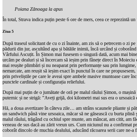
Poiana Zănoaga la apus
În total, Strava indica puțin peste 6 ore de mers, ceea ce reprezintă un
Ziua 5
După traseul solicitant de cu o zi înainte, am zis să o petrecem o zi pe
pădurii din jur, ascultând apa și bătăile inimii, încă urcând și coborân
Vârfului Ascuțit. În Șimon mai fusesem o singură dată, acum mai bine
urcăm pe dealuri și să încercam să ieșim prin fânețe direct în Moieciu 
mai reușite plimbări și nu neaparat prin performanțe sau prin lungime, 
nemarcate, am reușit să ieșim exact în punctul în care ne propusesem, 
prin priveliștile pe care le aveai spre ambele masive muntoase care î
punctele cardinale și configurația reliefului.
După mai puțin de o jumătate de oră pe malul râului Șimon, o mașină o
puternic și ne strigă: ”Aveți grijă, doi kilometri mai sus era o ursoaic
Hă, a doua avertizare în câteva zile… am strâns scaunele pliante și p
un sandwich până vine ursoaica, măcar să ne găsească cu burta plină și
malul râului, trăgând cu ochiul spre munte, am mâncat, am citit, am făcut
veneau de sus dacă au zărit vreun urs. Cum niciunul nu a confirmat p
coborât dincolo de muchia dealului, aducând răcoarea serii care ne-a