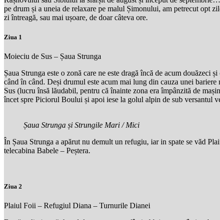
pe drum și a uneia de relaxare pe malul Șimonului, am petrecut opt zi
zi întreagă, sau mai ușoare, de doar câteva ore.
Ziua 1
Moieciu de Sus – Șaua Strunga
Șaua Strunga este o zonă care ne este dragă încă de acum douăzeci și c
când în când. Deși drumul este acum mai lung din cauza unei bariere
Sus (lucru însă lăudabil, pentru că înainte zona era împânzită de mașin
încet spre Piciorul Boului și apoi iese la golul alpin de sub versantul v
Șaua Strunga și Strungile Mari / Mici
În Șaua Strunga a apărut nu demult un refugiu, iar in spate se văd Pla
telecabina Babele – Peștera.
Ziua 2
Plaiul Foii – Refugiul Diana – Turnurile Dianei