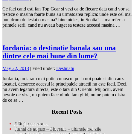
Ce faci cand esti fan Top Gear si vezi ca de fiecare data cand vor sa
testeze o masina foarte buna au urmatoarea replica: unde este cel mai
bun drum de testat o masina? bineinteles, in Scotia! …ma refer la
primele serii, cand nu aveau buget sa testeze aceeasi masina …
Iordania: o destinatie banala sau una
dintre cele mai bune din lume?
May 22, 2013
| Filed under:
Destinatii
Iordania, un taram mai putin cunoscut pe la noi poate si din cauza
locatiei, deoarece accesul la principalele atractii nu este facil. Deci,
nu avem legatura directa, este o tara din Orientul Mijlociu, avem
nevoie de viza, nu putem face nimic fara ghid, nu ne putem distra…
de ce sa …
Recent Posts
Sfârșit de sezon…
Jurnal de august – Slovenia – ultimele trei zile