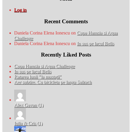
Log in
Recent Comments
Daniela Corina Elena Ionescu
on
Cupa Hamsia si Aqua
Challenge
Daniela Corina Elena Ionescu
on
In sus pe lacul Belis
Recently Liked Posts
Cupa Hamsia si Aqua Challenge
In sus pe lacul Belis
Ratarea lunii "la mustață"
Aer subtire. Cu bicicleta pe langa Salzach
Alex Gavan (1)
Iulia & Cris (1)