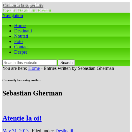
Calatoria la superlativ
Locuri. Destinatii. Reverii.
Navigation
Home
Destinatii
Noutati
Foto
Contact
Despre
You are here:
Home
› Entries written by Sebastian Gherman
Currently browsing author
Sebastian Gherman
Atentie la oi!
May 31, 2013
| Filed under:
Destinatii