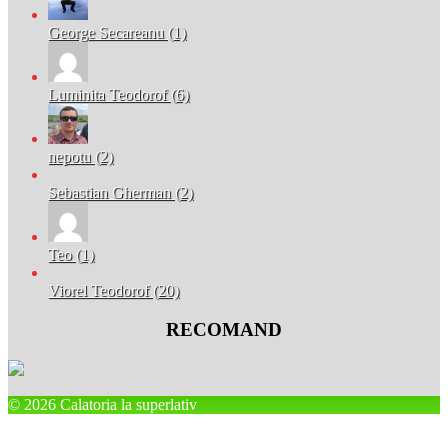
George Secareanu (1)
Luminita Teodorof (6)
nepotu (2)
Sebastian Gherman (2)
Teo (1)
Viorel Teodorof (20)
RECOMAND
© 2026 Calatoria la superlativ