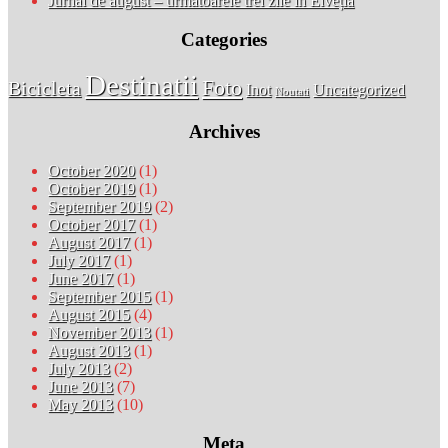
Jurnal de august – urmatoarele trei zile în Elveția
Categories
Destinatii
Foto
Bicicleta
Inot
Uncategorized
Noutati
Archives
October 2020
(1)
October 2019
(1)
September 2019
(2)
October 2017
(1)
August 2017
(1)
July 2017
(1)
June 2017
(1)
September 2015
(1)
August 2015
(4)
November 2013
(1)
August 2013
(1)
July 2013
(2)
June 2013
(7)
May 2013
(10)
Meta