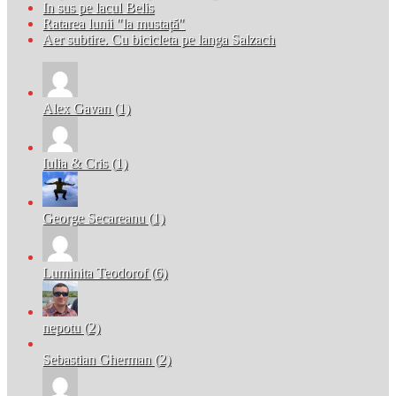
In sus pe lacul Belis
Ratarea lunii "la mustață"
Aer subtire. Cu bicicleta pe langa Salzach
Alex Gavan (1)
Iulia & Cris (1)
George Secareanu (1)
Luminita Teodorof (6)
nepotu (2)
Sebastian Gherman (2)