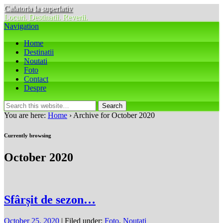
Calatoria la superlativ
Locuri. Destinatii. Reverii.
Navigation
Home
Destinatii
Noutati
Foto
Contact
Despre
You are here:
Home
› Archive for October 2020
Currently browsing
October 2020
Sfârșit de sezon…
October 25, 2020
| Filed under:
Foto
,
Noutati