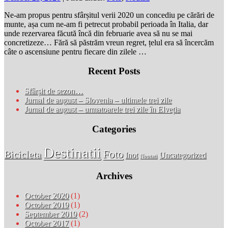
Ne-am propus pentru sfârșitul verii 2020 un concediu pe cărări de
munte, așa cum ne-am fi petrecut probabil perioada în Italia, dar
unde rezervarea făcută încă din februarie avea să nu se mai
concretizeze… Fără să păstrăm vreun regret, țelul era să încercăm
câte o ascensiune pentru fiecare din zilele …
Recent Posts
Sfârșit de sezon…
Jurnal de august – Slovenia – ultimele trei zile
Jurnal de august – urmatoarele trei zile în Elveția
Categories
Destinatii
Foto
Bicicleta
Inot
Uncategorized
Noutati
Archives
October 2020
(1)
October 2019
(1)
September 2019
(2)
October 2017
(1)