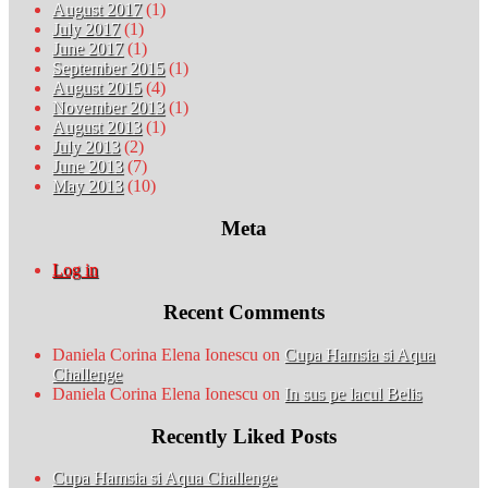
August 2017
(1)
July 2017
(1)
June 2017
(1)
September 2015
(1)
August 2015
(4)
November 2013
(1)
August 2013
(1)
July 2013
(2)
June 2013
(7)
May 2013
(10)
Meta
Log in
Recent Comments
Daniela Corina Elena Ionescu
on
Cupa Hamsia si Aqua
Challenge
Daniela Corina Elena Ionescu
on
In sus pe lacul Belis
Recently Liked Posts
Cupa Hamsia si Aqua Challenge