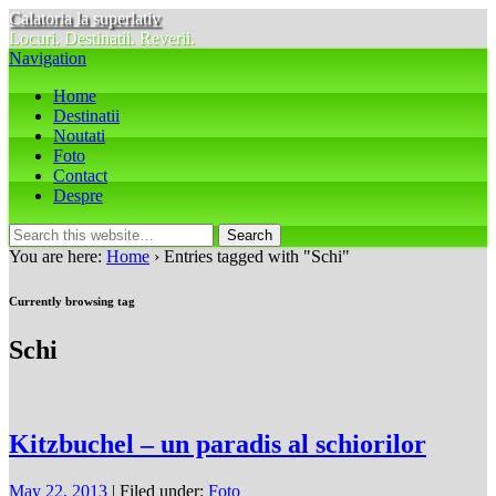
Calatoria la superlativ
Locuri. Destinatii. Reverii.
Navigation
Home
Destinatii
Noutati
Foto
Contact
Despre
You are here:
Home
› Entries tagged with "Schi"
Currently browsing tag
Schi
Kitzbuchel – un paradis al schiorilor
May 22, 2013
| Filed under:
Foto