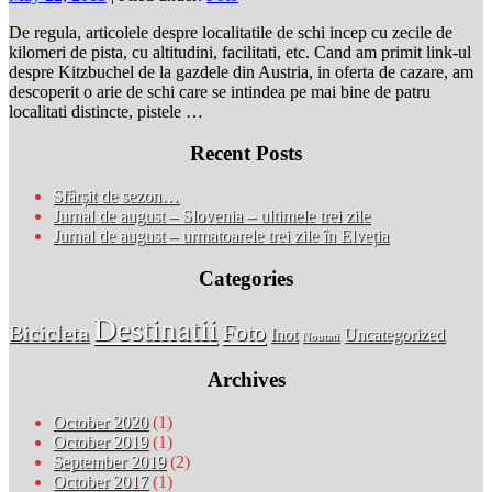
De regula, articolele despre localitatile de schi incep cu zecile de
kilomeri de pista, cu altitudini, facilitati, etc. Cand am primit link-ul
despre Kitzbuchel de la gazdele din Austria, in oferta de cazare, am
descoperit o arie de schi care se intindea pe mai bine de patru
localitati distincte, pistele …
Recent Posts
Sfârșit de sezon…
Jurnal de august – Slovenia – ultimele trei zile
Jurnal de august – urmatoarele trei zile în Elveția
Categories
Destinatii
Foto
Bicicleta
Inot
Uncategorized
Noutati
Archives
October 2020
(1)
October 2019
(1)
September 2019
(2)
October 2017
(1)