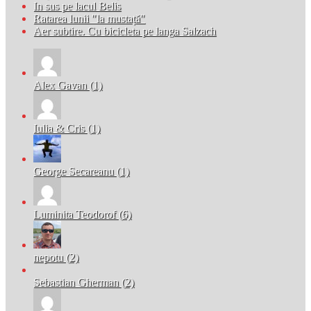
In sus pe lacul Belis
Ratarea lunii "la mustață"
Aer subtire. Cu bicicleta pe langa Salzach
Alex Gavan (1)
Iulia & Cris (1)
George Secareanu (1)
Luminita Teodorof (6)
nepotu (2)
Sebastian Gherman (2)